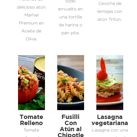
todo
Ceviche de
delicioso atún
envuelto en
lentejas con
Marhel
una tortilla
atún Tritún.
Premium en
de harina o
Aceite de
pan pita.
Oliva.
Tomate
Fusilli
Lasagna
Relleno
Con
vegetariana
Atún al
Tomate
Lasagna con una
Chipotle