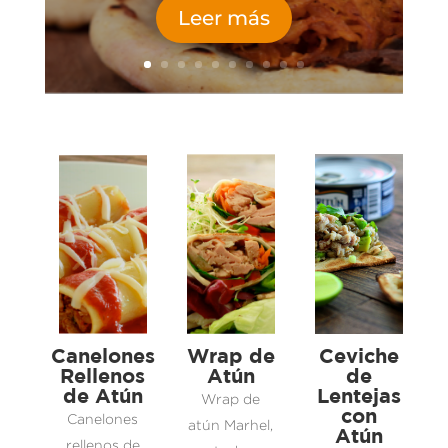
Leer más
Canelones
Wrap de
Ceviche
Rellenos
Atún
de
de Atún
Lentejas
Wrap de
con
Canelones
atún Marhel,
Atún
rellenos de