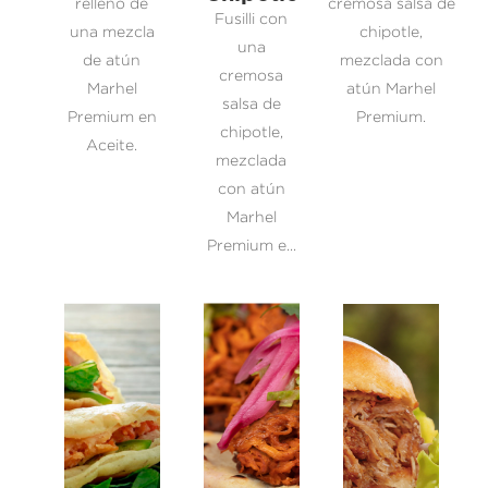
relleno de
cremosa salsa de
Fusilli con
una mezcla
chipotle,
una
de atún
mezclada con
cremosa
Marhel
atún Marhel
salsa de
Premium en
Premium.
chipotle,
Aceite.
mezclada
con atún
Marhel
Premium e...